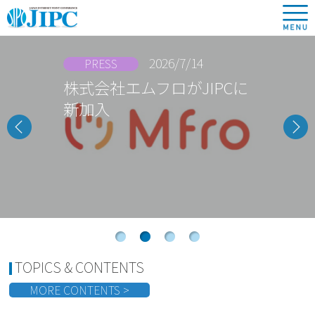
2026/7/14
REPORT
フロがJIPCに
【開催レポー
企業4社で
Previ
Next
施！
ous
1
2
3
4
TOPICS & CONTENTS
MORE CONTENTS >